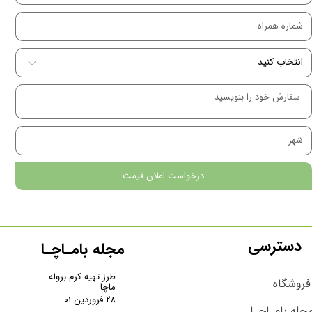
درخواست اعلان قیمت
دسترسی
مجله بامـاچـا
طرز تهیه کرم بروله
فروشگاه
ماچا
۲۸ فروردین ۰۱
جله بامـاچـا