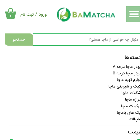
حساب کاربری من
ورود
/
ثبت نام
۰
تغییر گذر واژه
جستجو
سفارشات
سته‌ها
خروج از حساب کاربری
ودر ماچا درجه A
ودر ماچا درجه B
وازم تهیه ماچا
یک و شیرینی ماچا
کلات ماچا
راژه ماچا
رکیبات ماچا
ک های باماچا
اچالته
یمت