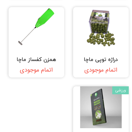
دراژه توپی ماچا
همزن کفساز ماچا
اتمام موجودی
اتمام موجودی
ورزشی