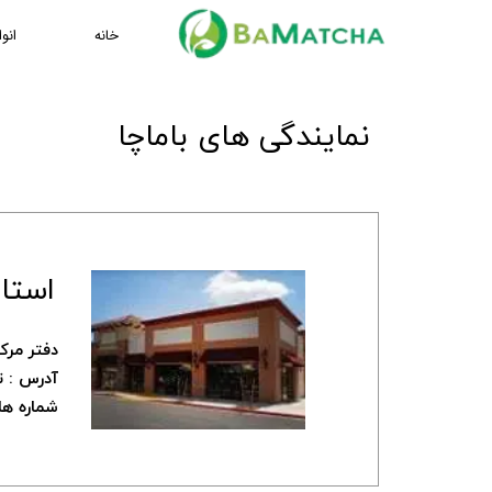
خانه
انو
نمایندگی های باماچا
استا
دفتر مرک
آدرس : ت
شماره های تماس : 6