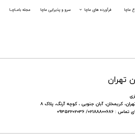
اع ماچا
فرآورده های ماچا
سرو و پذیرایی ماچا
مجله بامـاچـا
ن تهران
زی
هران، کریمخان، آبان جنوبی ، کوچه آرنگ، پلاک 8
0218880068/ 09352202036