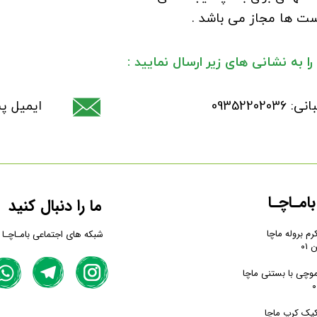
است ها مجاز می باشد .
به نشانی های زیر ارسال نمایید :
BaMatcha.
امـاچـا
ما را دنبال کنید
رم بروله ماچا
شبکه های اجتماعی بامـاچـا
موچی با بستنی ماچا
کیک کرپ ماچا