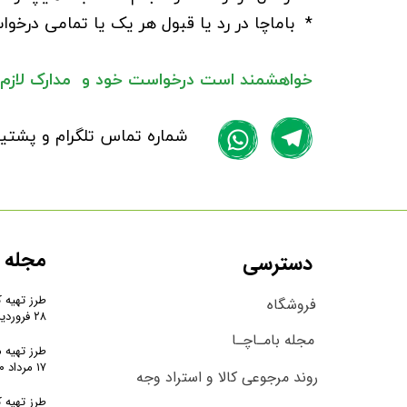
* باماچا در رد یا قبول هر یک یا تمامی درخو
خواهشمند است درخواست خود و مدارک لازم را 
شماره تماس تلگرام و پشتیبانی: 09352202036 ایمیل پشتیبانی: info@gmail.com
مجله ب
دسترسی
طرز تهیه ک
فروشگاه
۲۸ فروردین ۰۱
مجله بامـاچـا
طرز تهیه 
۱۷ مرداد ۰۰
روند مرجوعی کالا و استراد وجه
طرز تهیه 