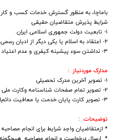
باماچا، به منظور گسترش خدمات کسب و کار خود
شرایط پذیرش متقاضیان حقیقی
۱- تابعیت دولت جمهوری اسلامی ایران.
۲- اعتقاد به اسلام یا یکی دیگر از ادیان رسمی کشور.
۳- نداشتن سوء پیشینه کیفری و عدم اعتیاد به مواد مخدر.
مدارک موردنیاز :
۱- تصویر آخرین مدرک تحصیلی ۴- اصل گواهی سابقه کار بیمه ای
۲- تصویر تمام صفحات شناسنامه وکارت ملی ۵- یک قطعه عکس ۴×۳
۳- تصویر کارت پایان خدمت یا معافیت دائم( آقایان ) درصورت امکان ۶- تکمیل فرم درخواست نمایندگی یا بازاریابی
توضیحات :
* ازمتقاضیان واجد شرایط برای انجام مصاحبه
* ارسال درخواست و انجام مصاحبه هیچگونه تع