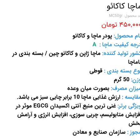
اچا کاکائو
 محصول: MC50gr
۴۵۰,۰۰ تومان
ام محصول:
پودر ماچا و کاکائو
رجه کیفیت ماچا :
A
شور تولید کننده:
ماچا ژاپن و کاکائو چین / بسته بندی در
اماچا
وع بسته بندی :
قوطی
زن:
50 گرم
یزان مصرف:
بصورت میان وعده
قایسه :
ارزش غذایی ماچا 10 برابر چایی سبز می باشد.
یژگی برتر:
غنی ترین منبع آنتی اکسیدان EGCG موثر در
فزایش متابولیسم، چربی سوزی، افزایش انرژی و آرامش
خش
جوز :
سازمان صنایع و معادن