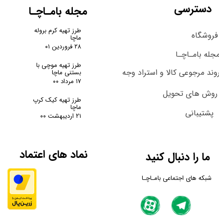
دسترسی
مجله بامـاچـا
طرز تهیه کرم بروله
فروشگاه
ماچا
۲۸ فروردین ۰۱
جله بامـاچـا
طرز تهیه موچی با
وند مرجوعی کالا و استراد وجه
بستنی ماچا
۱۷ مرداد ۰۰
روش های تحویل
طرز تهیه کیک کرپ
ماچا
پشتیبانی
۲۱ اردیبهشت ۰۰
نماد های اعتماد
ما را دنبال کنید
شبکه های اجتماعی بامـاچـا