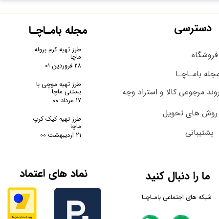
دسترسی
مجله بامـاچـا
طرز تهیه کرم بروله
فروشگاه
ماچا
۲۸ فروردین ۰۱
جله بامـاچـا
طرز تهیه موچی با
وند مرجوعی کالا و استراد وجه
بستنی ماچا
۱۷ مرداد ۰۰
روش های تحویل
طرز تهیه کیک کرپ
ماچا
پشتیبانی
۲۱ اردیبهشت ۰۰
نماد های اعتماد
ما را دنبال کنید
شبکه های اجتماعی بامـاچـا