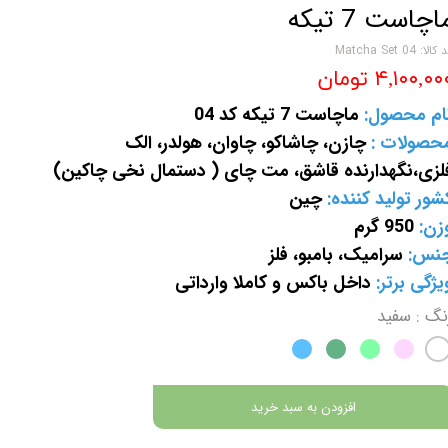
اچاست 7 تیکه
کالا: Matcha Set 04
۴,۱۰۰,۰۰ تومان
ام محصول:
ماچاست 7 تیکه کد 04
حصولات :
چازن، چاشاکو، چاوان، هولدر، الک
لزی،نگهدارنده قاشق، مت چای ( دستمال نخی چاکین)
شور تولید کننده:
چین
زن:
950 گرم
نس:
سرامیک، بامبو، فلز
یژگی برتر:
داخل باکس و کاملا وارداتی
نگ
: سفید
افزودن به سبد خرید