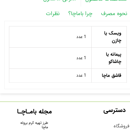
نحوه مصرف
چرا باماچا؟
نظرات
ویسک یا
1 عدد
چازن
پیمانه یا
1 عدد
چاشاکو
قاشق ماچا
1 عدد
دسترسی
مجله بامـاچـا
طرز تهیه کرم بروله
فروشگاه
ماچا