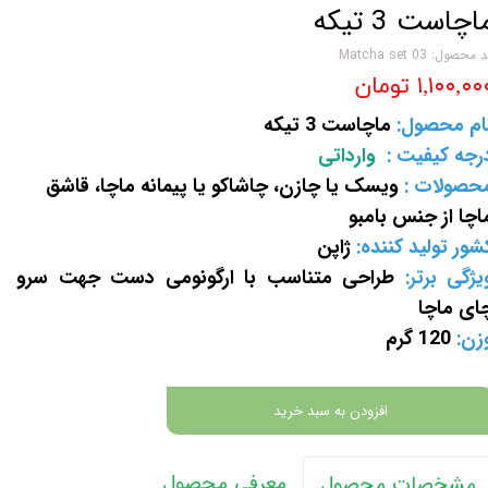
اچاست 3 تیکه
 محصول: Matcha set 03
۱,۱۰۰,۰ تومان
ام محصول:
ماچاست 3 تیکه
رجه کیفیت :
وارداتی
حصولات :
ویسک یا چازن، چاشاکو یا پیمانه ماچا، قاشق
اچا از جنس بامبو
شور تولید کننده:
ژاپن
یژگی برتر:
طراحی متناسب با ارگونومی دست جهت سرو
ای ماچا
زن:
120 گرم
افزودن به سبد خرید
معرفی محصول
مشخصات محصول