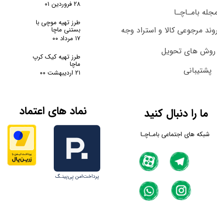
۲۸ فروردین ۰۱
جله بامـاچـا
طرز تهیه موچی با
وند مرجوعی کالا و استراد وجه
بستنی ماچا
۱۷ مرداد ۰۰
روش های تحویل
طرز تهیه کیک کرپ
ماچا
پشتیبانی
۲۱ اردیبهشت ۰۰
نماد های اعتماد
ما را دنبال کنید
شبکه های اجتماعی بامـاچـا