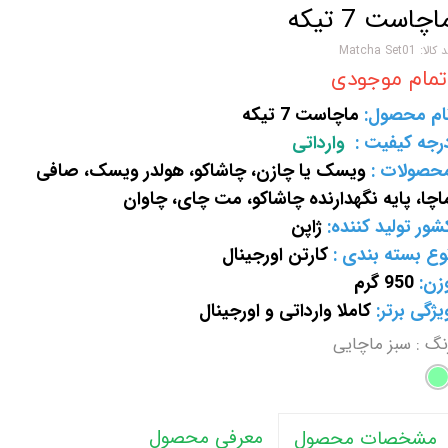
اچاست 7 تیکه
کالا: Matcha Set01
تمام موجودی
ام محصول:
ماچاست 7 تیکه
رجه کیفیت :
وارداتی
حصولات :
ویسک یا چازن، چاشاکو، هولدر ویسک، صافی
اچا، پایه نگهدارنده چاشاکو، مت چای، چاوان
شور تولید کننده:
ژاپن
وع بسته بندی :
کارتن اورجینال
زن:
950 گرم
یژگی برتر:
کاملا وارداتی و اورجینال
نگ
: سبز ماچایی
معرفی محصول
مشخصات محصول