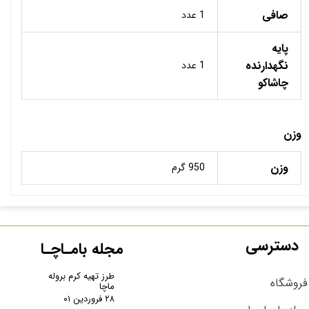
صافی
1 عدد
پایه
نگهدارنده
1 عدد
چاشاکو
وزن
وزن
950 گرم
دسترسی
مجله بامـاچـا
طرز تهیه کرم بروله
فروشگاه
ماچا
۲۸ فروردین ۰۱