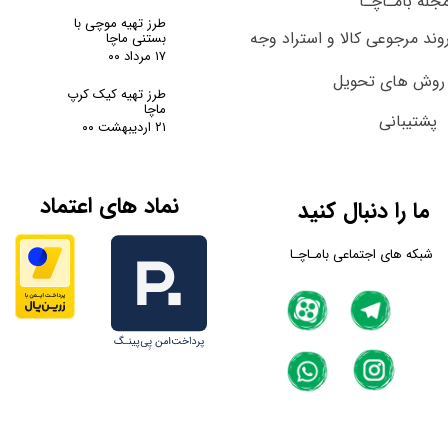
جله بامـاچـا
طرز تهیه موچی با
وند مرجوعی کالا و استراد وجه
بستنی ماچا
۱۷ مرداد ۰۰
روش های تحویل
طرز تهیه کیک کرپ
ماچا
پشتیبانی
۲۱ اردیبهشت ۰۰
نماد های اعتماد
ما را دنبال کنید
شبکه های اجتماعی بامـاچـا