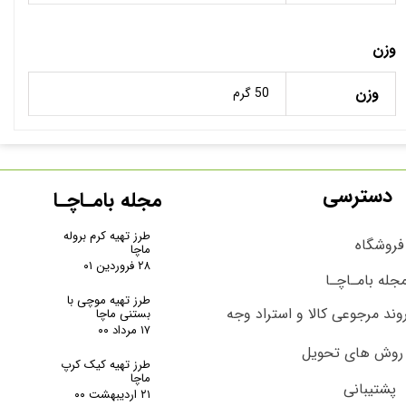
وزن
وزن
50 گرم
دسترسی
مجله بامـاچـا
طرز تهیه کرم بروله
فروشگاه
ماچا
۲۸ فروردین ۰۱
جله بامـاچـا
طرز تهیه موچی با
وند مرجوعی کالا و استراد وجه
بستنی ماچا
۱۷ مرداد ۰۰
روش های تحویل
طرز تهیه کیک کرپ
ماچا
پشتیبانی
۲۱ اردیبهشت ۰۰