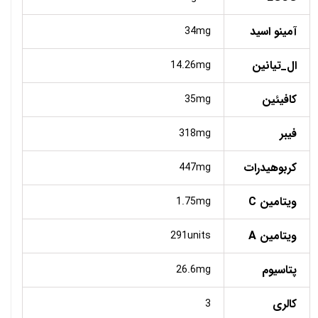
آمینو اسید
34mg
ال_تیانین
14.26mg
کافیئین
35mg
فیبر
318mg
کربوهیدرات
447mg
ویتامین C
1.75mg
ویتامین A
291units
پتاسیوم
26.6mg
کالری
3