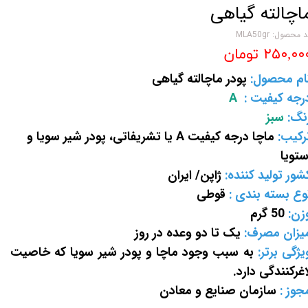
اچالته گیاهی
 محصول: MLA50gr
۲۵۰,۰۰ تومان
ام محصول:
پودر ماچالته گیاهی
رجه کیفیت :
A
نگ:
سبز
رکیب:
ماچا درجه کیفیت A یا تشریفاتی، پودر شیر سویا و
ستویا
شور تولید کننده:
ژاپن/ ایران
وع بسته بندی :
قوطی
زن:
50 گرم
یزان مصرف:
یک تا دو وعده در روز
یژگی برتر:
به سبب وجود ماچا و پودر شیر سویا که خاصیت
اغرکنندگی دارد.
جوز :
سازمان صنایع و معادن